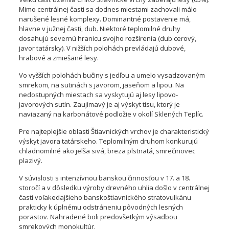
Mimo centrálnej časti sa dodnes miestami zachovali málo
narušené lesné komplexy. Dominantné postavenie má,
hlavne v južnej časti, dub. Niektoré teplomilné druhy
dosahujú severnú hranicu svojho rozšírenia (dub cerový,
javor tatársky). V nižších polohách prevládajú dubové,
hrabové a zmiešané lesy.
Vo vyšších polohách bučiny s jedľou a umelo vysadzovaným
smrekom, na sutinách s javorom, jaseňom a lipou. Na
nedostupných miestach sa vyskytujú aj lesy lipovo-
javorových sutín. Zaujímavý je aj výskyt tisu, ktorý je
naviazaný na karbonátové podložie v okolí Sklených Teplíc.
Pre najteplejšie oblasti Štiavnických vrchov je charakteristický
výskyt javora tatárskeho. Teplomilným druhom konkurujú
chladnomilné ako jelša sivá, breza plstnatá, smrečinovec
plazivý.
V súvislosti s intenzívnou banskou činnosťou v 17. a 18.
storočí a v dôsledku výroby drevného uhlia došlo v centrálnej
časti voľakedajšieho banskoštiavnického stratovulkánu
prakticky k úplnému odstráneniu pôvodných lesných
porastov. Nahradené boli predovšetkým výsadbou
smrekových monokultúr.