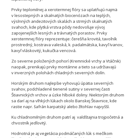
Prvky teplomilnej a xerotermnej flóry sa uplatňujú najmä
v lesostepných a skalnatých biocenózach na teplých,
výslnných andezitových skalách a strmých skalnatých
svahoch, kde plytká vrstva pôdy nedovoľuje vývoj
zapojenejších lesných a trávnatých porastov. Prvky
xerotermnej flóry reprezentuje: čerešňa krovitá, tavoľník
prostredný, kostrava valeská, k. padalmátska, kavyľ Ivanov,
kavyľ vláskovitý, kukučka vencová.
Zo severne položených pohorí (Kremnické vrchy a Vtáčnik)
naopak, prenikajú prvky montánne a tieto sa udržiavajú
v inverzných polohách chladných severných dolín.
Horským druhom najlepšie vyhovujú úpätia severných
svahov, podchladené tienené sutiny v severnej časti
Štiavnických vrchov a úzke hlboké doliny. Niektorým druhom
sa darí aj na vlhkých lúkach okolo Banskej Štiavnice, kde
rastie napr. šafrán karpatský alebo žltohlav najvyšší.
Ku chladnomilným druhom patrí aj valdštajnia trojpočetná a
chvostník jedľovitý.
Hodnotná je aj vegetácia podmáčaných lúk s mečíkom