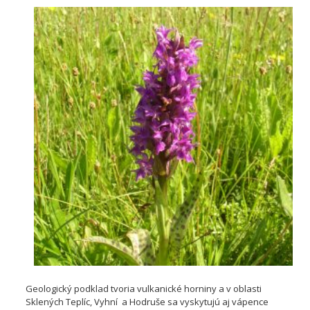
Geologický podklad tvoria vulkanické horniny a v oblasti
Sklených Teplíc, Vyhní a Hodruše sa vyskytujú aj vápence