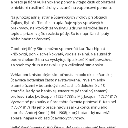
a preto je flóra vulkanického pohoria v tejto časti obohatená
o niektoré rastlinné druhy viazané na vápencové pohoria.
Na juhozápadnej strane Štiavnických vrchov pri obciach
Čajkov, Rybník, Tlmače sa uplatňuje vplyv sprašových
prekryvov, na ktorých sa vyskytujú druhy náročnejšie na
teplo a priaznivejšiu reakciu pôdy. Sú to napr. ľan chlpatý
alebo hadinec červený.
Z bohatej flóry Sitna možno spomenúť: kurička chlpatá
kríčkovitá, poniklec veľkokvetý, vudsia skalná. Na sutinách
pod vrcholom Sitna sa vyskytuje lipa, ktorú Kmeť považoval
za osobitný druh a nazval ju lipa veľkolistá sitnianska.
Vzhľadom k historickým skutočnostiam bolo okolie Banskej
Štiavnice botanikmi často navštevované. Prvé zmienky
o tomto území v botanických prácach sú doložené z 18.
staročia, kedy na baníckej univerzite pôsobili významný
profesori ako J.A. Scopoli (1725-1788) a M.J. Jacquin (1727-1817).
Významné poznatky o flóre tohto územia priniesol P. Kitaibel
(1757-1817). Na jeho práce nadviazal ku koncu minulého
storočia Andrej Kmeť (1841-1908), ktorý botanický materiál
zbieral najmä v oblasti Štiavnických vrchov.
Veľkú časť územia CHKO Štiavnické vrchy zaberajú lesy (65%).