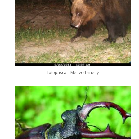
fotopasca – Medveď hnedý