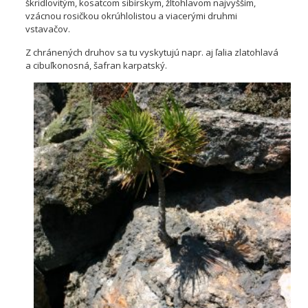
škridlovitým, kosatcom sibírskym, žltohlavom najvyšším,
vzácnou rosičkou okrúhlolistou a viacerými druhmi
vstavačov.
Z chránených druhov sa tu vyskytujú napr. aj ľalia zlatohlavá
a cibuľkonosná, šafran karpatský.