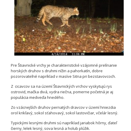
Pre Štiavnické vrchy je charakteristické vzájomné prelínanie
horských druhov s druhmi nížin a pahorkatín, dobre
pozorovateľné napríklad v masíve Sitna pri bezstavovcoch.
Z cicavcov sa na území Štiavnických vrchov vyskytujú rys
ostrovid, mačka divá, vydra riečna, pomerne početná je aj
populácia medveďa hnedého.
Zo vzácnejších druhov pernatých dravcov v území hniezdia
orol krikľavý, sokol sťahovavý, sokol lastovičiar, včelár lesný.
Typickými lesnými druhmi sú napríklad jariabok hôrny, ďateľ
čierny, lelek lesný, sova lesná a holub plúžik.