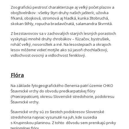
Zoografickú pestrosť charakterizuje aj veľký počet plazov a
obojživelníkov : všetky štyri druhy našich jašteríc, užovka
fŕkaná, obojková, stromová aj hladká, kunka žltobruchá,
skokan štíhly, ropucha bradavičnatá, salamandra škvrnitá.
Z bezstavovcov sa v zachovalých starých lesných porastoch
vyskytujú mnohé druhy chrobákov – fúzačov, bystrušiek,
roháč veľký, nosorožtek a iné. Na lesostepiach a okrajoch
lesov môžeme vidieť motýle ako sú jasoň chochlačkový,
vidlochvost ovocný a vidlochvost feniklový.
Flóra
Na základe fytogeografického členenia patrí územie CHKO
Štiavnické vrchy do obvodu predkarpatskej flóry
(
Praecarpaticum
), okresu Slovenské stredohorie, podokresu
Štiavnické vrchy.
Štiavnické vrchy sú zo šiestich podokresov Slovenské
stredohoria najviac vysunuté na juh, kde susedia
s Krupinskou planinou. Z tohto dôvodu sem prenikajú prvky
teplomilnej flóry.