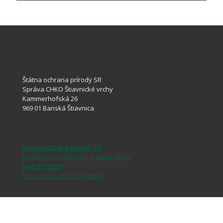
Štátna ochrana prírody SR
Správa CHKO Štiavnické vrchy
Kammerhofská 26
969 01 Banská Štiavnica
Štátna ochrana prírody SR
Register ponúkaného majetku štátu
NATURA 2000
Správa slovenských jaskýň