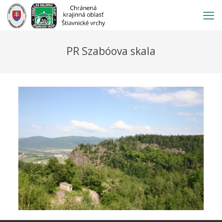
Prejsť
na
obsah
PR Szabóova skala