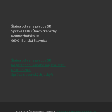
Štátna ochrana prírody SR
Správa CHKO Štiavnické vrchy
Kammerhofská 26
969 01 Banská Štiavnica
Štátna ochrana prírody SR
Register ponúkaného majetku štátu
NATURA 2000
Správa slovenských jaskýň
© CHKO Štiavnické vrchy |
Zásady ochrany osobných