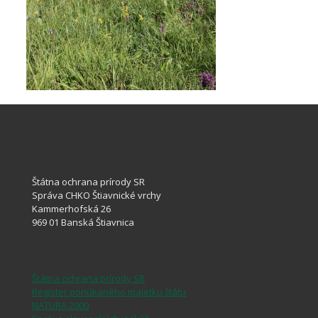
Štátna ochrana prírody SR
Správa CHKO Štiavnické vrchy
Kammerhofská 26
969 01 Banská Štiavnica
Štátna ochrana prírody SR
Register ponúkaného majetku štátu
NATURA 2000