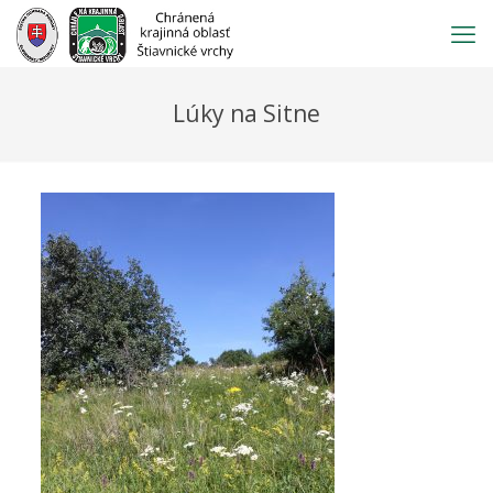
Prejsť
na
obsah
Lúky na Sitne