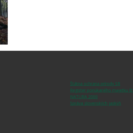
Štátna ochrana prírody SR
Register ponúkaného majetku št
NATURA 2000
Správa slovenských jaskýň