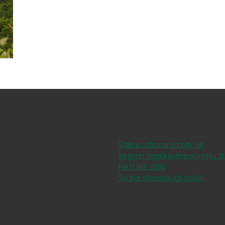
Štátna ochrana prírody SR
Register ponúkaného majetku št
NATURA 2000
Správa slovenských jaskýň