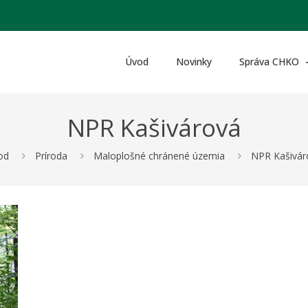
Úvod
Novinky
Správa CHKO
NPR Kašivárová
od
Príroda
Maloplošné chránené územia
NPR Kašivár