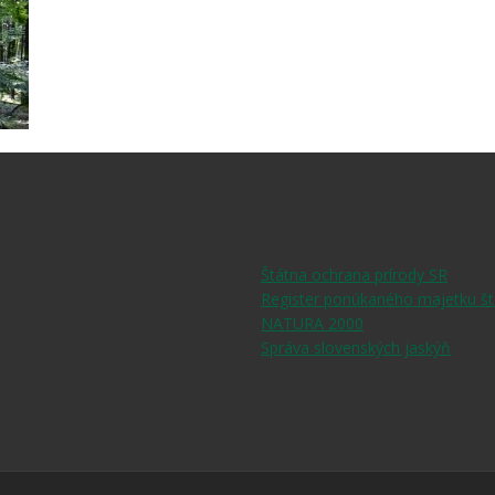
Štátna ochrana prírody SR
Register ponúkaného majetku št
NATURA 2000
Správa slovenských jaskýň