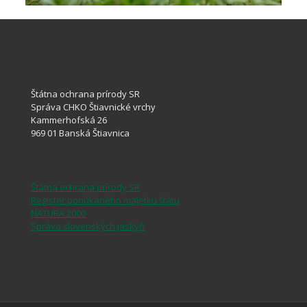
Štátna ochrana prírody SR
Správa CHKO Štiavnické vrchy
Kammerhofská 26
969 01 Banská Štiavnica
Štátna ochrana prírody SR
Register ponúkaného majetku štátu
NATURA 2000
Správa slovenských jaskýň