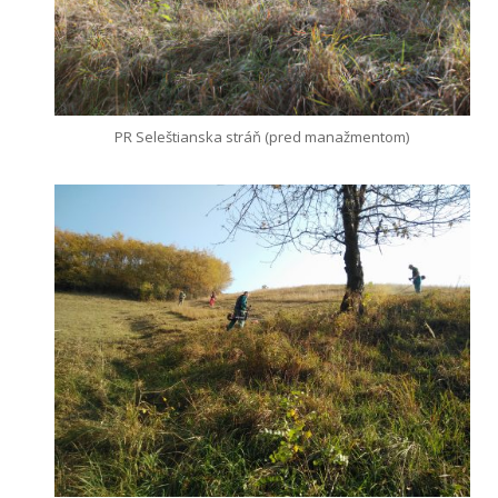
PR Seleštianska stráň (pred manažmentom)