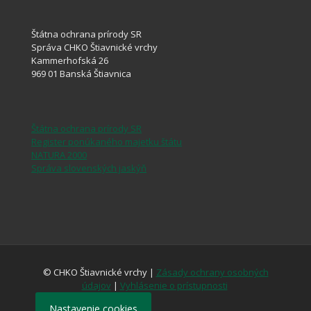
Štátna ochrana prírody SR
Správa CHKO Štiavnické vrchy
Kammerhofská 26
969 01 Banská Štiavnica
Štátna ochrana prírody SR
Register ponúkaného majetku štátu
NATURA 2000
Správa slovenských jaskýň
© CHKO Štiavnické vrchy |
Zásady ochrany osobných
údajov
|
Vyhlásenie o prístupnosti
Nastavenie cookies