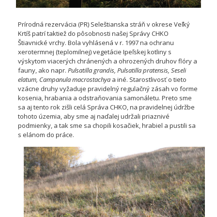
Prírodná rezervácia (PR) Seleštianska stráň v okrese Veľký
Krtíš patrí taktiež do pôsobnosti našej Správy CHKO
Štiavnické vrchy. Bola vyhlásená v r. 1997 na ochranu
xerotermnej (teplomilnej) vegetácie Ipeľskej kotliny s
výskytom viacerých chránených a ohrozených druhov flóry a
fauny, ako napr.
Pulsatilla grandis, Pulsatilla pratensis, Seseli
elatum, Campanula macrostachya
a iné. Starostlivosť o tieto
vzácne druhy vyžaduje pravidelný regulačný zásah vo forme
kosenia, hrabania a odstraňovania samonáletu. Preto sme
sa aj tento rok zišli celá Správa CHKO, na pravidelnej údržbe
tohoto územia, aby sme aj naďalej udržali priaznivé
podmienky, a tak sme sa chopili kosačiek, hrabiel a pustili sa
s elánom do práce.